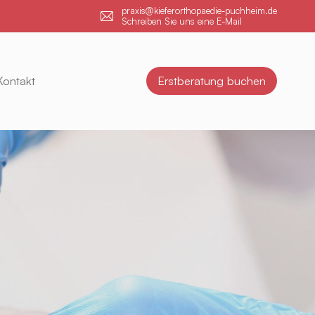
praxis@kieferorthopaedie-puchheim.de
Schreiben Sie uns eine E-Mail
Kontakt
Erstberatung buchen