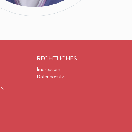
RECHTLICHES
gen
Navigation überspringen
Impressum
Datenschutz
EN
gen