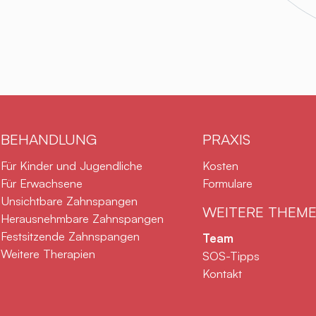
BEHANDLUNG
PRAXIS
Navigation überspringen
Navigation übersprin
Für Kinder und Jugendliche
Kosten
Für Erwachsene
Formulare
Unsichtbare Zahnspangen
WEITERE THEM
Herausnehmbare Zahnspangen
Festsitzende Zahnspangen
Navigation übersprin
Team
Weitere Therapien
SOS-Tipps
Kontakt